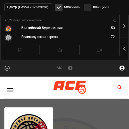
Дивизион:
Центр (Сезон 2025/2026)
Мужчины
Женщины
вс, 22 февр.
матч завершен
вс,
Балтийский Буревестник
53
Великолукская стрела
72