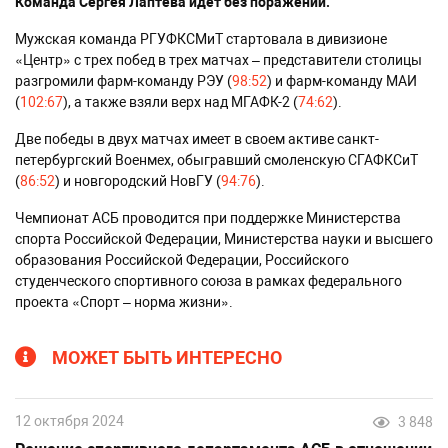
Команда Сергея Лаптева идет без поражений.
Мужская команда РГУФКСМиТ стартовала в дивизионе
«Центр» с трех побед в трех матчах – представители столицы
разгромили фарм-команду РЭУ (
98:52
) и фарм-команду МАИ
(
102:67
), а также взяли верх над МГАФК-2 (
74:62
).
Две победы в двух матчах имеет в своем активе санкт-
петербургский Военмех, обыгравший смоленскую СГАФКСиТ
(
86:52
) и новгородский НовГУ (
94:76
).
Чемпионат АСБ проводится при поддержке Министерства
спорта Российской Федерации, Министерства науки и высшего
образования Российской Федерации, Российского
студенческого спортивного союза в рамках федерального
проекта «Спорт – норма жизни».
МОЖЕТ БЫТЬ ИНТЕРЕСНО
12 октября 2024
3 848