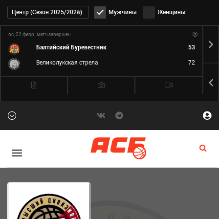
Дивизион:
Центр (Сезон 2025/2026)
Мужчины
Женщины
вс, 22 февр.
матч завершен
вс,
Балтийский Буревестник
53
Великолукская стрела
72